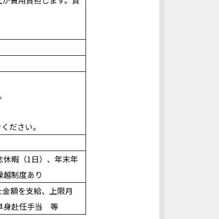
。
せください。
念休暇（1日）、年末年
繰越制度あり
た金額を支給、上限月
単身赴任手当 等