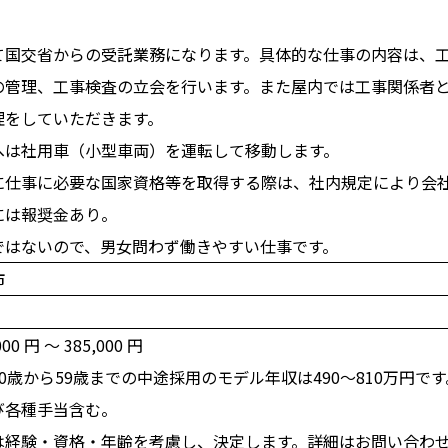
。
て国交省からの受託業務になります。具体的な仕事の内容は、
の管理、工事検査の立会を行います。また屋内では工事関係者
理をしていただきます。
へは社用車（小型車両）を運転して移動します。
に仕事に必要な国家資格等を取得する際は、社内規定により会
には報奨金あり。
ではないので、男女問わず働きやすい仕事です。
市
00 円 〜 385,000 円
0歳から59歳までの中途採用のモデル年収は490～810万円です
び各種手当含む。
は経験・資格・年齢を考慮し、決定します。詳細はお問い合わ