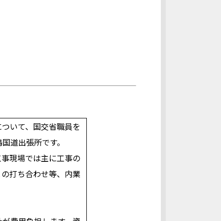
について、国交省職員を
嶋国道出張所です。
工事現場では主に工事の
との打ち合わせ等、内業
社が費用負担します。資