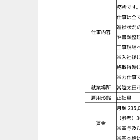
務所です
福利厚生
よくある質問
仕事は全
お問い合わせ
進捗状況
ニュース
仕事内容
や書類整
キャリア採用
工事現場
求める人財像
※入社後
社員の1日
教育研修
格取得時
福利厚生
※力仕事
よくある質問
就業場所
常陸太田
お問い合わせ
ニュース
雇用形態
正社員
個人情報について
月額 235,0
免責事項
（参考）3
賃金
サイトマップ
※賞与及
※基本給
お問い合わせ