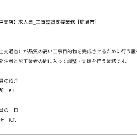
水戸支店】求人票_工事監督支援業務［鹿嶋市］
土交通省）が品質の高い工事目的物を完成させるために行う履
発注者と施工業者の間に入って調整・支援を行う業務です。
員の紹介
K.T.
員の一日
K.T.