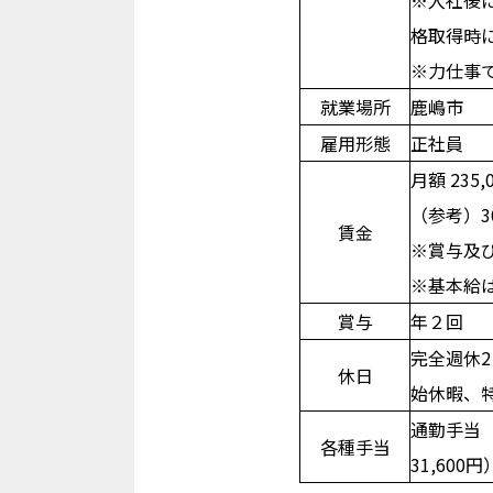
格取得時
※力仕事
就業場所
鹿嶋市
雇用形態
正社員
月額 235,0
（参考）3
賃金
※賞与及
※基本給
賞与
年２回
完全週休
休日
始休暇、
通勤手当
各種手当
31,60