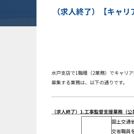
工事監督支援業務
（求人終了）【キャリ
道路許認可審査・適正化指導業務
技術審査業務
河川管理施設監理検討業務
河川巡視支援業務
事業監理業務(PPP)
用地補償総合技術業務
ダム管理･河川施設管理支援業務
施工体制調査業務
河川許認可審査支援業務
水戸支店で1職種（2業務）でキャリ
出張所監理業務
募集する業務は、以下の通りです。
用地取得促進監理業務
調査設計資料作成業務
新卒採用
求める人財像
（求人終了）1.工事監督支援業務（
社員の1日
国土交通
募集要項 / 採用の流れ
交省職員
教育研修