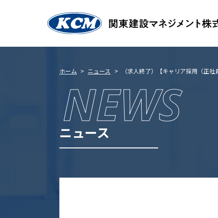
会社案内
ホーム
ニュース
（求人終了）【キャリア採用（正社
NEWS
企業理念
代表挨拶
会社のあゆみ
経営計画
ニュース
KCM行動計画
事業所一覧
CSR
事業内容
関東建設マネジメントの強み​
発注者支援業務等の紹介
積算技術業務