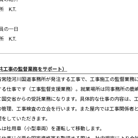
K.T.
員の一日
K.T.
公共工事の監督業務をサポート）
省常陸河川国道事務所が発注する工事で、工事施工の監督業務
する仕事です（工事監督支援業務）。就業場所は同事務所の鹿
て国交省からの受託業務になります。具体的な仕事の内容は、
の管理、工事検査の立会を行います。また屋内では工事関係者
理をしていただきます。
へは社用車（小型車両）を運転して移動します。
に仕事に必要な国家資格等を取得する際は、社内規定により会