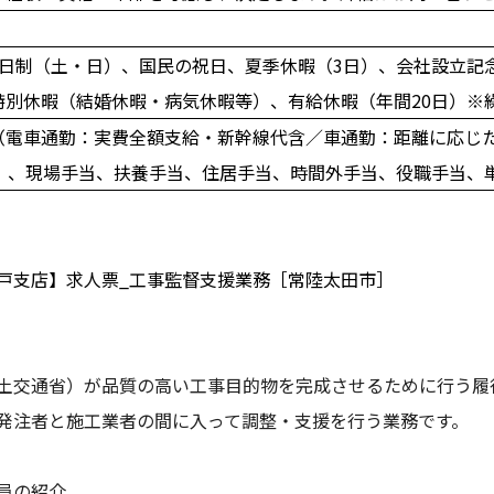
2日制（土・日）、国民の祝日、夏季休暇（3日）、会社設立記
特別休暇（結婚休暇・病気休暇等）、有給休暇（年間20日）※
（電車通勤：実費全額支給・新幹線代含／車通勤：距離に応じ
0円）、現場手当、扶養手当、住居手当、時間外手当、役職手当、
水戸支店】求人票_工事監督支援業務［常陸太田市］
土交通省）が品質の高い工事目的物を完成させるために行う履
発注者と施工業者の間に入って調整・支援を行う業務です。
員の紹介