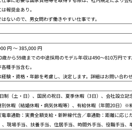
には報奨金あり。
ではないので、男女問わず働きやすい仕事です。
00 円 〜 385,000 円
0歳から59歳までの中途採用のモデル年収は490～810万円です
び各種手当含む。
は経験・資格・年齢を考慮し、決定します。詳細はお問い合わ
2日制（土・日）、国民の祝日、夏季休暇（3日）、会社設立記
特別休暇（結婚休暇・病気休暇等）、有給休暇（年間20日）※
（電車通勤：実費全額支給・新幹線代含／車通勤：距離に応じ
0円）、現場手当、扶養手当、住居手当、時間外手当、役職手当、