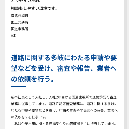
とりやすいため、
Youtube動画
相談もしやすい環境です。
道路許認可
国土交通省
国道事務所
A.T.
道路に関する多岐にわたる申請や要
望などを受け、審査や報告、業者へ
の依頼を行う。
新卒社員として入社し、入社2年目から国道出張所で道路許認可審査
業務に従事しています。道路許認可審査業務は、道路に関する多岐に
わたる申請や要望などを受け、申請の審査や関係者への報告、業者へ
の依頼をする仕事です。
私は企業占用に関する申請受付や内容確認を主に担当しています。