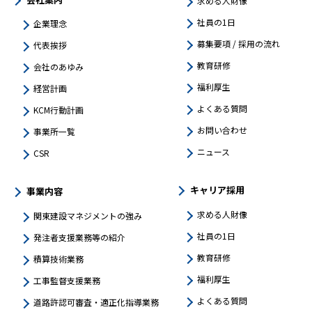
求める人財像
社員の1日
企業理念
募集要項 / 採用の流れ
代表挨拶
教育研修
会社のあゆみ
福利厚生
経営計画
よくある質問
KCM行動計画
お問い合わせ
事業所一覧
ニュース
CSR
キャリア採用
事業内容
求める人財像
関東建設マネジメントの強み​
社員の1日
発注者支援業務等の紹介
教育研修
積算技術業務
福利厚生
工事監督支援業務
よくある質問
道路許認可審査・適正化指導業務