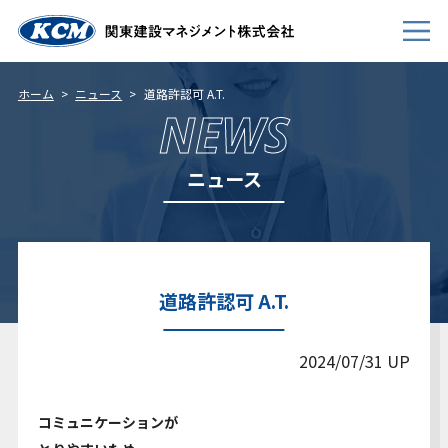
ホーム
ニュース
道路許認可 A.T.
NEWS
会社案内
ニュース
事業内容
新卒採用
キャリア採用
道路許認可 A.T.
個人情報について
免責事項
2024/07/31 UP
サイトマップ
コミュニケーションが
お問い合わせ