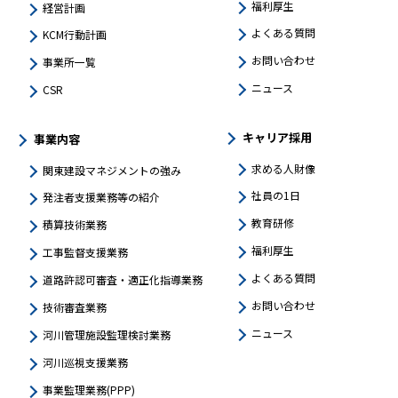
福利厚生
経営計画
よくある質問
KCM行動計画
お問い合わせ
事業所一覧
ニュース
CSR
キャリア採用
事業内容
求める人財像
関東建設マネジメントの強み​
社員の1日
発注者支援業務等の紹介
教育研修
積算技術業務
福利厚生
工事監督支援業務
よくある質問
道路許認可審査・適正化指導業務
お問い合わせ
技術審査業務
ニュース
河川管理施設監理検討業務
河川巡視支援業務
事業監理業務(PPP)