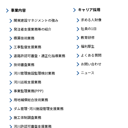
キャリア採用
事業内容
求める人財像
関東建設マネジメントの強み​
社員の1日
発注者支援業務等の紹介
教育研修
積算技術業務
福利厚生
工事監督支援業務
よくある質問
道路許認可審査・適正化指導業務
お問い合わせ
技術審査業務
ニュース
河川管理施設監理検討業務
河川巡視支援業務
事業監理業務(PPP)
用地補償総合技術業務
ダム管理･河川施設管理支援業務
施工体制調査業務
河川許認可審査支援業務