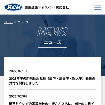
ホーム
ニュース
NEWS
会社案内
ニュース
事業内容
新卒採用
キャリア採用
2022/07/13
個人情報について
2023年卒の新規採用社員（高卒・高専卒・短大卒）募集の
免責事項
受付を開始しました
サイトマップ
2022/02/04
お問い合わせ
埼玉県立いずみ高等学校の生徒さん２名に、当社の１日イ