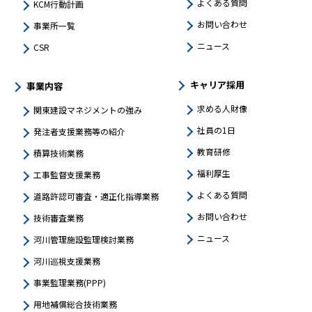
よくある質問
KCM行動計画
お問い合わせ
事業所一覧
ニュース
CSR
キャリア採用
事業内容
求める人財像
関東建設マネジメントの強み​
社員の1日
発注者支援業務等の紹介
教育研修
積算技術業務
福利厚生
工事監督支援業務
よくある質問
道路許認可審査・適正化指導業務
お問い合わせ
技術審査業務
ニュース
河川管理施設監理検討業務
河川巡視支援業務
事業監理業務(PPP)
用地補償総合技術業務