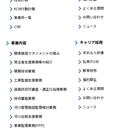
よくある質問
KCM行動計画
お問い合わせ
事業所一覧
ニュース
CSR
キャリア採用
事業内容
求める人財像
関東建設マネジメントの強み​
社員の1日
発注者支援業務等の紹介
教育研修
積算技術業務
福利厚生
工事監督支援業務
よくある質問
道路許認可審査・適正化指導業務
お問い合わせ
技術審査業務
ニュース
河川管理施設監理検討業務
河川巡視支援業務
事業監理業務(PPP)