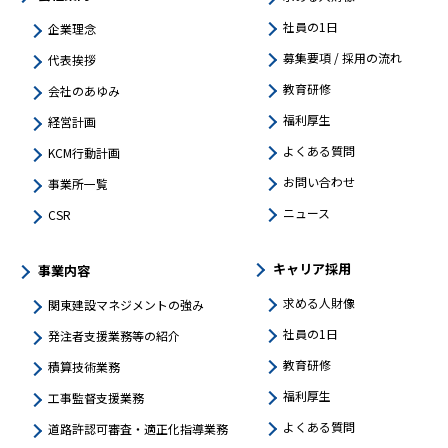
社員の1日
企業理念
募集要項 / 採用の流れ
代表挨拶
教育研修
会社のあゆみ
福利厚生
経営計画
よくある質問
KCM行動計画
お問い合わせ
事業所一覧
ニュース
CSR
キャリア採用
事業内容
求める人財像
関東建設マネジメントの強み​
社員の1日
発注者支援業務等の紹介
教育研修
積算技術業務
福利厚生
工事監督支援業務
よくある質問
道路許認可審査・適正化指導業務