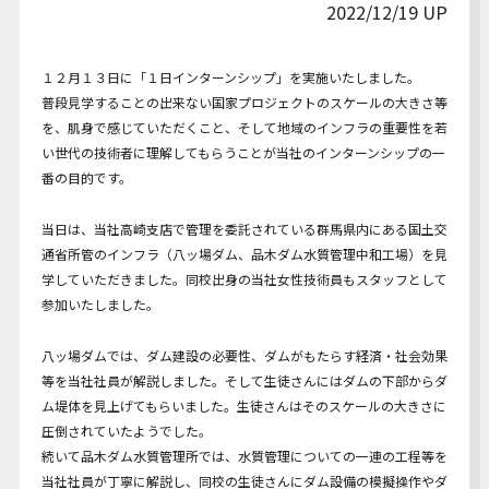
2022/12/19 UP
Youtube動画
１２月１３日に「１日インターンシップ」を実施いたしました。
普段見学することの出来ない国家プロジェクトのスケールの大きさ等
を、肌身で感じていただくこと、そして地域のインフラの重要性を若
い世代の技術者に理解してもらうことが当社のインターンシップの一
番の目的です。
当日は、当社高崎支店で管理を委託されている群馬県内にある国土交
通省所管のインフラ（八ッ場ダム、品木ダム水質管理中和工場）を見
学していただきました。同校出身の当社女性技術員もスタッフとして
参加いたしました。
八ッ場ダムでは、ダム建設の必要性、ダムがもたらす経済・社会効果
等を当社社員が解説しました。そして生徒さんにはダムの下部からダ
ム堤体を見上げてもらいました。生徒さんはそのスケールの大きさに
圧倒されていたようでした。
続いて品木ダム水質管理所では、水質管理についての一連の工程等を
当社社員が丁寧に解説し、同校の生徒さんにダム設備の模擬操作やダ